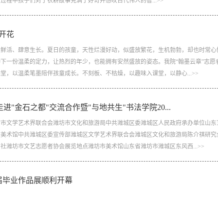
程中孩子们对于农耕故事充满了好奇并感叹古代伟人的智...>>
开花
、鲜活、肆意生长。夏日的孩童，天性烂漫好动，似盛放繁花，生机勃勃，却也时常心
下一份温柔的定力，让热烈的年少，也能拥有安然盛放的姿态。我院“翰墨云章”志愿
，以温柔笔墨陪伴孩童成长。不刻板、不枯燥，以趣味入课堂，以静心...>>
进"金石之都"交流合作暨"与地共生"书法学院20...
坊市文学艺术界联合会潍坊市文化和旅游局中共潍城区委潍城区人民政府承办单位山东
市美术馆中共潍城区委宣传部潍城区文学艺术界联合会潍城区文化和旅游局陈介祺研究
潍坊市文艺志愿者协会展览地点潍坊市美术馆山东省潍坊市潍城区东风西...>>
6届毕业作品展顺利开幕