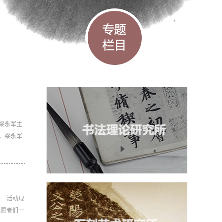
梁永军主
，梁永军
。 活动现
志愿者们一