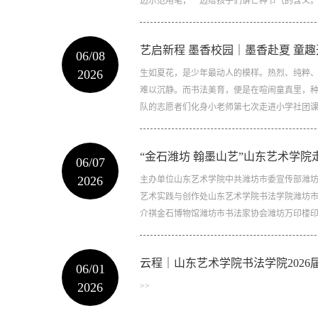
边示范用笔，一边给孩子们讲芒种节气的含义。过
艺启新程 墨香校园｜墨香赴夏 童趣
06/08
2026
生如夏花，是少年最动人的模样。热烈、纯粹
难以沉静。而书法美育，便是在喧闹童真里，种
队的志愿者们化身小老师第七次走进小学社团课堂
“金石潍坊 翰墨山艺”山东艺术学院走
06/07
2026
主办单位山东艺术学院中共潍坊市委宣传部潍
艺术实践与创作处山东艺术学院书法学院潍坊
介祺金石博物馆潍坊市书法家协会潍坊万印楼印社
云程｜山东艺术学院书法学院202
06/01
2026
>>