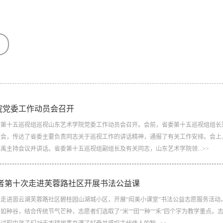
告
院党委工作动员会召开
委第十五巡视组巡视山东艺术学院党委工作动员会召开。会前，省委第十五巡视组组长
通会，传达了省委主要负责同志关于巡视工作的讲话精神，通报了有关工作安排。会上
主持会议并讲话。省委第十五巡视组副组长及有关同志，山东艺术学院领...>>
者第十次走进芙蓉路社区开展书法公益课
次走进崮云湖芙蓉路社区碧桂园山湖城小区，开展“闳美小课堂”书法公益志愿服务活动
如种谷，结合传统节气芒种，志愿者们选取了“米”“田”“种”“禾”四个字为教学重点。