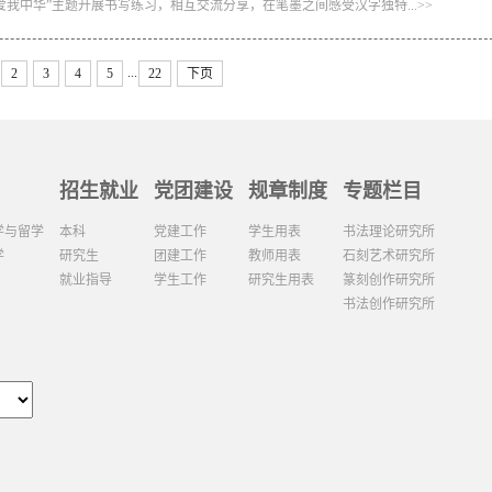
我中华”主题开展书写练习，相互交流分享，在笔墨之间感受汉字独特...>>
...
2
3
4
5
22
下页
招生就业
党团建设
规章制度
专题栏目
学与留学
本科
党建工作
学生用表
书法理论研究所
学
研究生
团建工作
教师用表
石刻艺术研究所
就业指导
学生工作
研究生用表
篆刻创作研究所
书法创作研究所