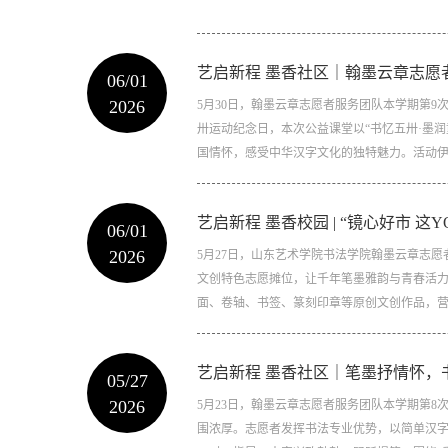
艺启新程 墨香社区｜翰墨云章志愿
06/01
2026
5月30日，翰墨云章志愿者服务团队本学期第
卅运动纪念日，本次公益课堂以“书忆五卅·墨
国情怀，感受中华汉字文化的独特魅力。活动伊始
艺启新程 墨香校园 | “镜心好市 
06/01
2026
5月27日，山东艺术学院书法学院翰墨云章志愿
文创特色志愿摊位，让千年笔墨雅韵与青春活
面、卷轴、书签、篆刻印章等原创文创作品，营造
艺启新程 墨香社区｜笔墨抒情怀，
05/27
2026
5月23日，翰墨云章志愿者服务团队本学期第
围浓厚。志愿者发挥书法专业优势，以简单汉