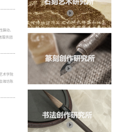
性躁动、
者服务团
艺术学院
会潍坊陈