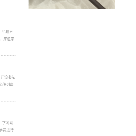
。恰逢五
史、厚植家
，开设书法
心陈列扇
，学习氛
学员进行