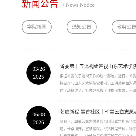
新闻公告
/ News Notice
学院新闻
通知公告
教务公
省委第十五巡视组巡视山东艺术学
03/26
2025
根据省委关于巡视工作的统一部署，近日，省
持召开与山东艺术学院党委书记王洪禹见面沟
作了动员讲话，对做好巡视工作提出要求。王洪禹
艺启新程 墨香社区｜翰墨云章志愿
06/08
2026
6月6日，翰墨云章志愿者服务团队本学期第10
场，长桌排开，宣纸铺就。6月5日是芒种，种字