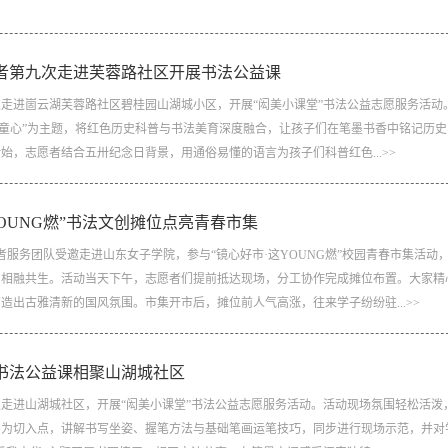
者第九次走进芙蓉路社区开展书法公益课
9次走进崮云湖芙蓉路社区碧桂园山湖城小区，开展“闳美小课堂”书法公益志愿服务活动
润童心”为主题，将红色历史科普与书法美育深度融合，让孩子们在笔墨书香中铭记历
，志愿者结合五卅纪念日背景，用通俗易懂的语言为孩子们科普红色...>>
这YOUNG燃”书法文创摊位点亮青春市集
者服务团队受邀走进山东女子学院，参与“镜心好市·这YOUNG燃”校园青春市集活动
力相融共生。活动当天下午，志愿者们提前抵达现场，分工协作完成摊位布置。大家精
出古雅清新的国风氛围。市集开市后，摊位前人气高涨，往来学子纷纷驻...>>
书法公益课相聚山湖城社区
8次走进山湖城社区，开展“闳美小课堂”书法公益志愿服务活动。活动现场氛围轻松活泼
字为切入点，讲解书写坐姿、握笔方法与基础笔画运笔技巧，同步进行现场示范，并对