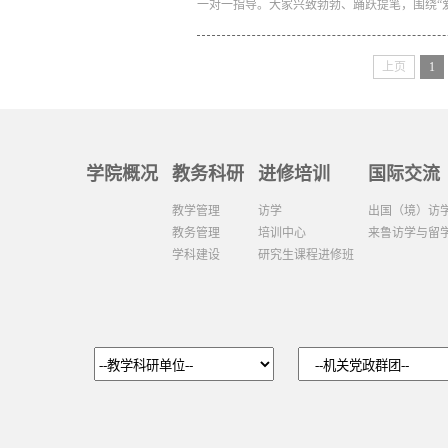
一对一指导。大家兴致勃勃、踊跃提笔，围绕“爱
上页
1
学院概况
教务科研
进修培训
国际交流
教学管理
访学
出国（境）访
教务管理
培训中心
来鲁访学与留
学科建设
研究生课程进修班